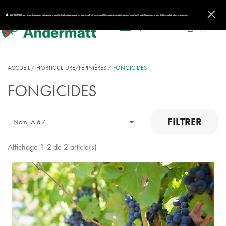
IMPORTANT : en raison des congés estivaux de la société, les livraisons pour les gammes Phéromones et Nématodes seront impactées jusqu'au 17 août. Nous vous prions de bien vouloir nous en excuser.
ACCUEIL
HORTICULTURE/PÉPINIÈRES
FONGICIDES
FONGICIDES
FILTRER

Nom, A à Z
Affichage 1-2 de 2 article(s)