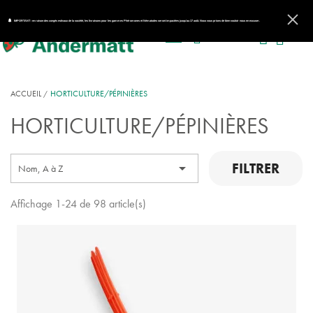
IMPORTANT : en raison des congés estivaux de la société, les livraisons pour les gammes Phéromones et Nématodes seront impactées jusqu'au 17 août. Nous vous prions de bien vouloir nous en excuser.
ACCUEIL
HORTICULTURE/PÉPINIÈRES
HORTICULTURE/PÉPINIÈRES
FILTRER

Nom, A à Z
Affichage 1-24 de 98 article(s)