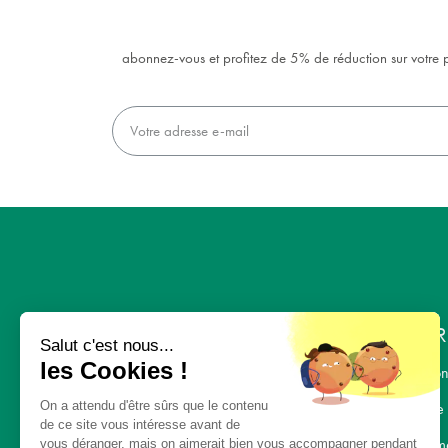
abonnez-vous et profitez de 5% de réduction sur votr
L'ENTR
Salut c'est nous...
les Cookies !
Nous con
On a attendu d'être sûrs que le contenu
L' équipe
« UNE ALIMENTATION
de ce site vous intéresse avant de
SAINE, UN
Recrutem
vous déranger, mais on aimerait bien vous accompagner pendant