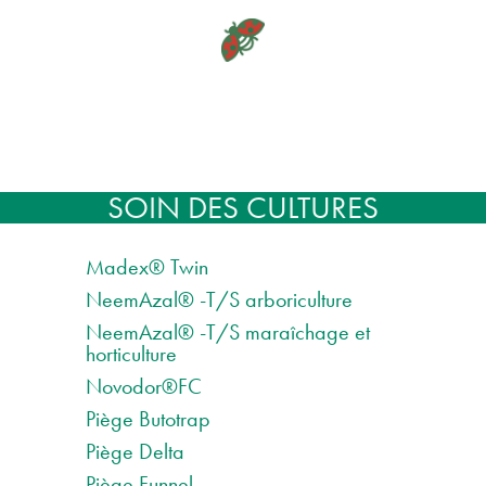
SOIN DES CULTURES
Madex® Twin
NeemAzal® -T/S arboriculture
NeemAzal® -T/S maraîchage et
horticulture
Novodor®FC
Piège Butotrap
Piège Delta
Piège Funnel