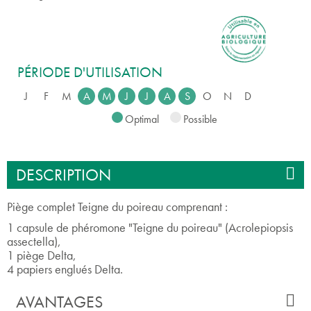
PÉRIODE D'UTILISATION
J
F
M
A
M
J
J
A
S
O
N
D
Optimal
Possible
DESCRIPTION
Piège complet Teigne du poireau comprenant :
1 capsule de phéromone "Teigne du poireau" (Acrolepiopsis
assectella),
1 piège Delta,
4 papiers englués Delta.
AVANTAGES