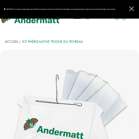
IMPORTANT : en raison des congés estivaux de la société, les livraisons pour les gammes Phéromones et Nématodes seront impactées jusqu'au 17 août. Nous vous prions de bien vouloir nous en excuser.
ACCUEIL
KIT PHÉROMONE TEIGNE DU POIREAU