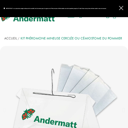
IMPORTANT : en raison des congés estivaux de la société, les livraisons pour les gammes Phéromones et Nématodes seront impactées jusqu'au 17 août. Nous vous prions de bien vouloir nous en excuser.
ACCUEIL
KIT PHÉROMONE MINEUSE CERCLÉE OU CÉMIOSTOME DU POMMIER