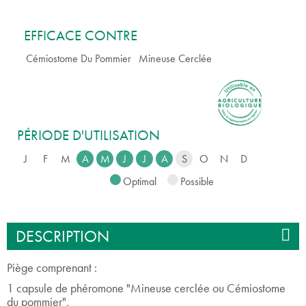
EFFICACE CONTRE
Cémiostome Du Pommier
Mineuse Cerclée
PÉRIODE D'UTILISATION
J
F
M
A
M
J
J
A
S
O
N
D
Optimal
Possible
DESCRIPTION
Piège comprenant :
1 capsule de phéromone "Mineuse cerclée ou Cémiostome
du pommier",