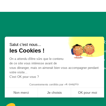
L'ENTR
Salut c'est nous...
les Cookies !
Nous con
On a attendu d'être sûrs que le contenu
L' équipe
« UNE ALIMENTATION
de ce site vous intéresse avant de
SAINE, UN
Recrutem
vous déranger, mais on aimerait bien vous accompagner pendant
votre visite...
ENVIRONNEMENT
C'est OK pour vous ?
SAIN, POUR TOUS »
Consentements certifiés par
Non merci
Je choisis
OK pour moi
Axeptio consent
Plateforme de Gestion du Consentement : Personnali