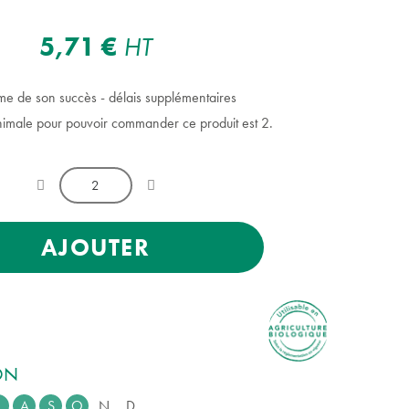
5,71 €
HT
ime de son succès - délais supplémentaires
nimale pour pouvoir commander ce produit est 2.
AJOUTER
ION
A
S
O
N
D