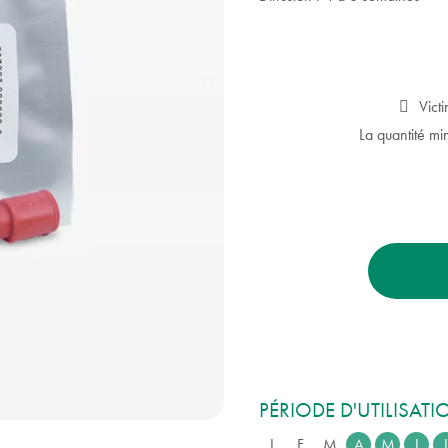
Vict
La quantité mi
PÉRIODE D'UTILISAT
J
F
M
A
M
J
J