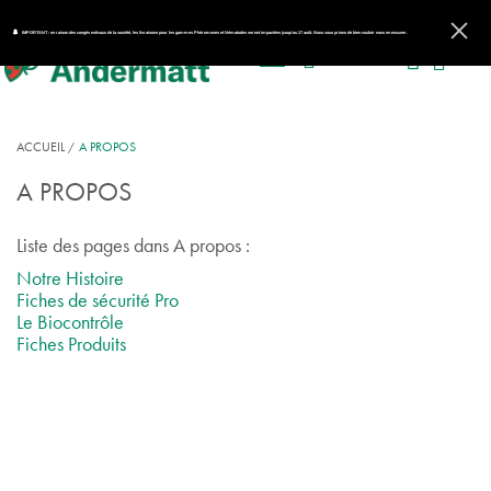
IMPORTANT : en raison des congés estivaux de la société, les livraisons pour les gammes Phéromones et Nématodes seront impactées jusqu'au 17 août. Nous vous prions de bien vouloir nous en excuser.
ACCUEIL
A PROPOS
A PROPOS
Liste des pages dans A propos :
Notre Histoire
Fiches de sécurité Pro
Le Biocontrôle
Fiches Produits