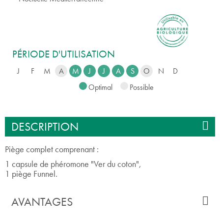
PÉRIODE D'UTILISATION
J
F
M
A
M
J
J
A
S
O
N
D
Optimal
Possible
DESCRIPTION
Piège complet comprenant :
1 capsule de phéromone "Ver du coton",
1 piège Funnel.
AVANTAGES