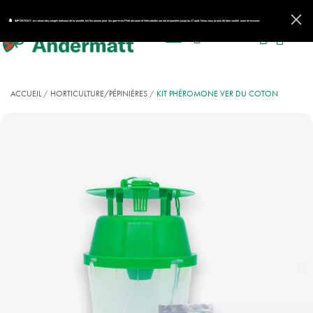
IMPORTANT : en raison des congés estivaux de la société, les livraisons pour les gammes Phéromones et Nématodes seront impactées jusqu'au 17 août. Nous vous prions de bien vouloir nous en excuser.
ACCUEIL
HORTICULTURE/PÉPINIÈRES
KIT PHÉROMONE VER DU COTON