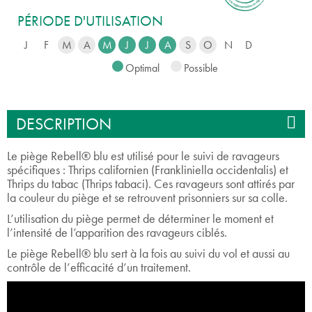
PÉRIODE D'UTILISATION
J
F
M
A
M
J
J
A
S
O
N
D
Optimal
Possible
DESCRIPTION
Le piège Rebell® blu est utilisé pour le suivi de ravageurs
spécifiques : Thrips californien (Frankliniella occidentalis) et
Thrips du tabac (Thrips tabaci). Ces ravageurs sont attirés par
la couleur du piège et se retrouvent prisonniers sur sa colle.
L’utilisation du piège permet de déterminer le moment et
l’intensité de l’apparition des ravageurs ciblés.
Le piège Rebell® blu sert à la fois au suivi du vol et aussi au
contrôle de l’efficacité d’un traitement.