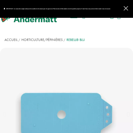
IMPORTANT : en raison des congés estivaux de la société, les livraisons pour les gammes Phéromones et Nématodes seront impactées jusqu'au 17 août. Nous vous prions de bien vouloir nous en excuser.
ACCUEIL
HORTICULTURE/PÉPINIÈRES
REBELL® BLU