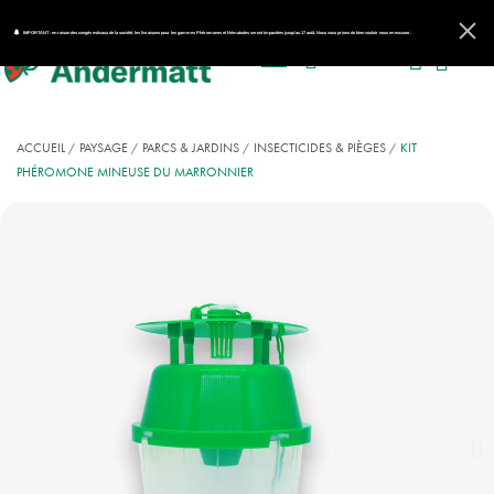
IMPORTANT : en raison des congés estivaux de la société, les livraisons pour les gammes Phéromones et Nématodes seront impactées jusqu'au 17 août. Nous vous prions de bien vouloir nous en excuser.
ACCUEIL
PAYSAGE
PARCS & JARDINS
INSECTICIDES & PIÈGES
KIT
PHÉROMONE MINEUSE DU MARRONNIER