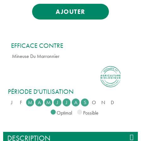
AJOUTER
EFFICACE CONTRE
Mineuse Du Marronnier
PÉRIODE D'UTILISATION
J
F
M
A
M
J
J
A
S
O
N
D
Optimal
Possible
DESCRIPTION