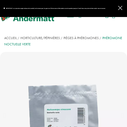
IMPORTANT : en raison des congés estivaux de la société, les livraisons pour les gammes Phéromones et Nématodes seront impactées jusqu'au 17 août. Nous vous prions de bien vouloir nous en excuser.
ACCUEIL
HORTICULTURE/PÉPINIÈRES
PIÈGES À PHÉROMONES
PHÉROMONE
NOCTUELLE VERTE