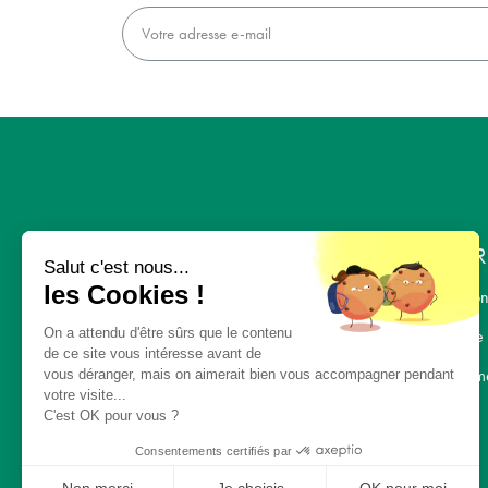
L'ENTR
Salut c'est nous...
les Cookies !
Nous con
On a attendu d'être sûrs que le contenu
L' équipe
« UNE ALIMENTATION
de ce site vous intéresse avant de
SAINE, UN
Recrutem
vous déranger, mais on aimerait bien vous accompagner pendant
votre visite...
ENVIRONNEMENT
C'est OK pour vous ?
SAIN, POUR TOUS »
Consentements certifiés par