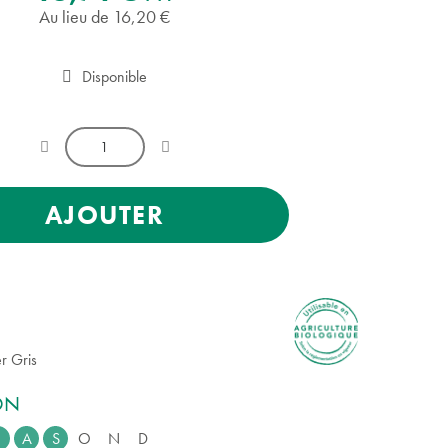
Au lieu de 16,20 €
Disponible
AJOUTER
r Gris
ION
A
S
O
N
D