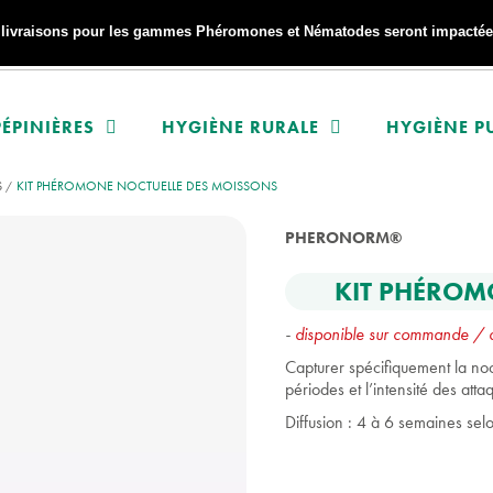
s livraisons pour les gammes Phéromones et Nématodes seront impactées
ÉPINIÈRES
HYGIÈNE RURALE
HYGIÈNE P
S
KIT PHÉROMONE NOCTUELLE DES MOISSONS
PHERONORM®
KIT PHÉROM
-
disponible sur commande / dé
Capturer spécifiquement la noct
périodes et l’intensité des atta
Diffusion : 4 à 6 semaines sel