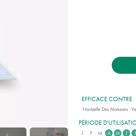
EFFICACE CONTRE
Noctuelle Des Moissons
Ve
PÉRIODE D'UTILISAT
J
F
M
A
M
J
J