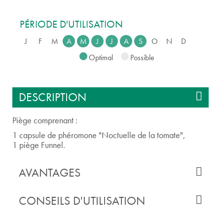
PÉRIODE D'UTILISATION
J
F
M
A
M
J
J
A
S
O
N
D
Optimal
Possible
DESCRIPTION
Piège comprenant :
1 capsule de phéromone "Noctuelle de la tomate",
1 piège Funnel.
AVANTAGES
CONSEILS D'UTILISATION