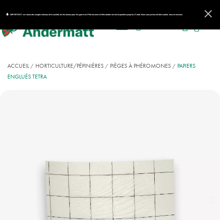
IMPORTANT : en raison des congés estivaux de la société, les livraisons pour les gammes Phéromones et Nématodes seront impactées jusqu'au 17 août. Nous vous prions de bien vouloir nous en excuser.
ACCUEIL
HORTICULTURE/PÉPINIÈRES
PIÈGES À PHÉROMONES
PAPIERS
ENGLUÉS TETRA