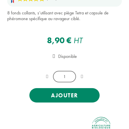
8 fonds collants, s’utilisant avec piège Tetra et capsule de
phéromone spécifique au ravageur ciblé.
8,90 €
HT
(2 avis)
Disponible
AJOUTER