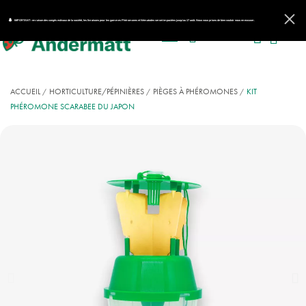
IMPORTANT : en raison des congés estivaux de la société, les livraisons pour les gammes Phéromones et Nématodes seront impactées jusqu'au 17 août. Nous vous prions de bien vouloir nous en excuser.
ACCUEIL
HORTICULTURE/PÉPINIÈRES
PIÈGES À PHÉROMONES
KIT
PHÉROMONE SCARABEE DU JAPON