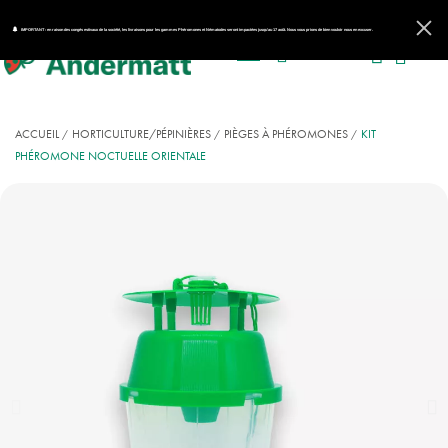
IMPORTANT : en raison des congés estivaux de la société, les livraisons pour les gammes Phéromones et Nématodes seront impactées jusqu'au 17 août. Nous vous prions de bien vouloir nous en excuser.
ACCUEIL
HORTICULTURE/PÉPINIÈRES
PIÈGES À PHÉROMONES
KIT
PHÉROMONE NOCTUELLE ORIENTALE