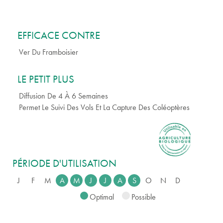
EFFICACE CONTRE
Ver Du Framboisier
LE PETIT PLUS
Diffusion De 4 À 6 Semaines
Permet Le Suivi Des Vols Et La Capture Des Coléoptères
PÉRIODE D'UTILISATION
J
F
M
A
M
J
J
A
S
O
N
D
Optimal
Possible