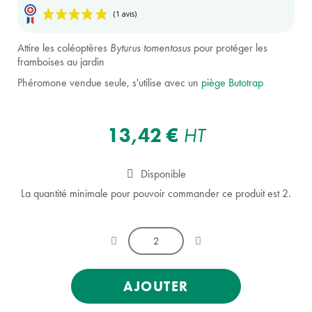
Attire les coléoptères
Byturus tomentosus
pour protéger les
framboises au jardin
Phéromone vendue seule, s'utilise avec un
piège Butotrap
(1 avis)
13,42 €
HT
Disponible
La quantité minimale pour pouvoir commander ce produit est 2.
AJOUTER