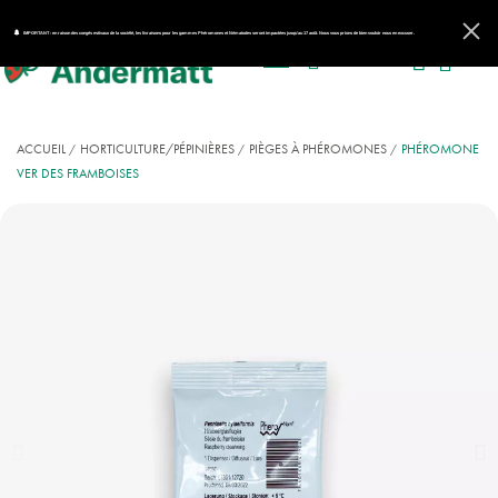
IMPORTANT : en raison des congés estivaux de la société, les livraisons pour les gammes Phéromones et Nématodes seront impactées jusqu'au 17 août. Nous vous prions de bien vouloir nous en excuser.
ACCUEIL
HORTICULTURE/PÉPINIÈRES
PIÈGES À PHÉROMONES
PHÉROMONE
VER DES FRAMBOISES