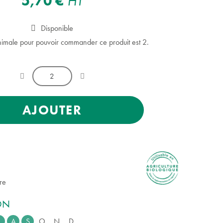
5,70 €
HT
Disponible
nimale pour pouvoir commander ce produit est 2.
AJOUTER
re
ION
A
S
O
N
D