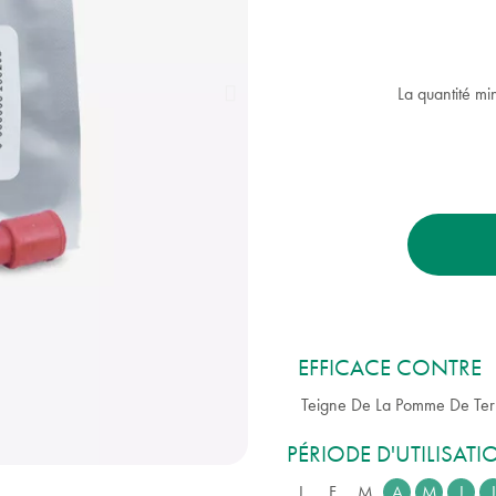
La quantité mi
EFFICACE CONTRE
Teigne De La Pomme De Ter
PÉRIODE D'UTILISAT
J
F
M
A
M
J
J