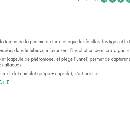
la teigne de la pomme de terre attaque les feuilles, les tiges et le 
reusées dans le tubercule favorisent l’installation de micro-organi
et (capsule de phéromone, et piège Funnel) permet de capturer s
des attaques.
rer le kit complet (piège + capsule), c'est par ici :
MONE