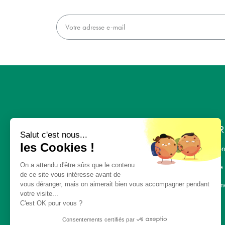
L'ENTR
Salut c'est nous...
les Cookies !
Nous con
On a attendu d'être sûrs que le contenu
L' équipe
« UNE ALIMENTATION
de ce site vous intéresse avant de
SAINE, UN
Recrutem
vous déranger, mais on aimerait bien vous accompagner pendant
votre visite...
ENVIRONNEMENT
C'est OK pour vous ?
SAIN, POUR TOUS »
Consentements certifiés par