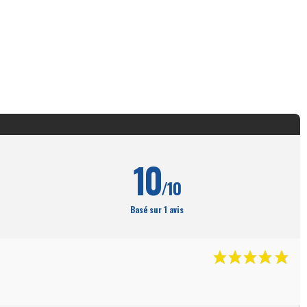
10
/10
Basé sur 1 avis