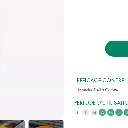
EFFICACE CONTRE
Mouche De La Carotte
PÉRIODE D'UTILISAT
J
F
M
A
M
J
J