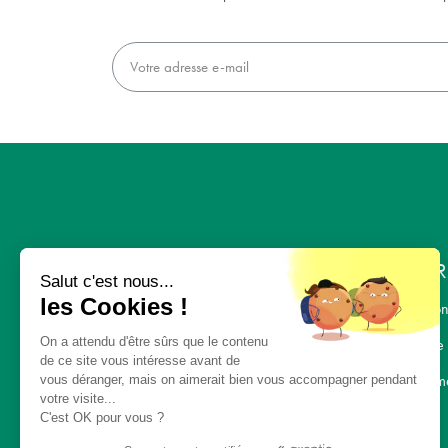
L'ENTR
Salut c'est nous...
les Cookies !
Nous con
On a attendu d'être sûrs que le contenu
L' équipe
« UNE ALIMENTATION
de ce site vous intéresse avant de
SAINE, UN
Recrutem
vous déranger, mais on aimerait bien vous accompagner pendant
votre visite...
ENVIRONNEMENT
C'est OK pour vous ?
SAIN, POUR TOUS »