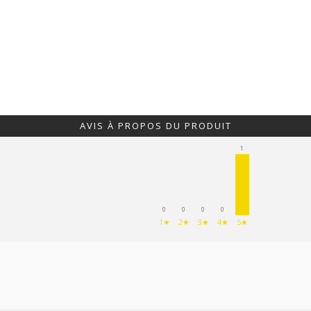
AVIS À PROPOS DU PRODUIT
1
0
0
0
0
1★
2★
3★
4★
5★