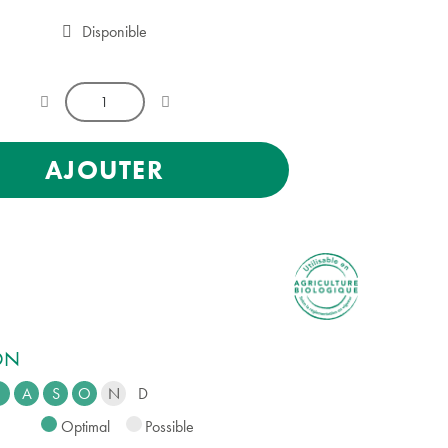
Disponible
AJOUTER
ION
A
S
O
N
D
Optimal
Possible