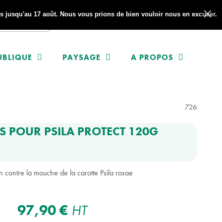
 jusqu'au 17 août. Nous vous prions de bien vouloir nous en excuser.
UBLIQUE
PAYSAGE
A PROPOS
726
 POUR PSILA PROTECT 120G
n contre la mouche de la carotte Psila rosae
(1 avis)
97,90 €
HT