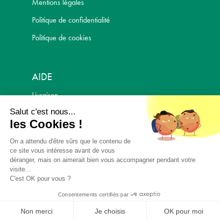
Mentions légales
Politique de confidentialité
Politique de cookies
AIDE
Livraison
Salut c'est nous...
Politique de retour
les Cookies !
Paiement Sécurisé
On a attendu d'être sûrs que le contenu de
ANDERMATT - SITE GRAND PUBLIC
ce site vous intéresse avant de vous
déranger, mais on aimerait bien vous accompagner pendant votre
visite...
Andermatt France est agréée pour la distribution de produits
C'est OK pour vous ?
phytopharmaceutiques -
N°6400016
Consentements certifiés par
© Andermatt France 2026
Non merci
Je choisis
OK pour moi