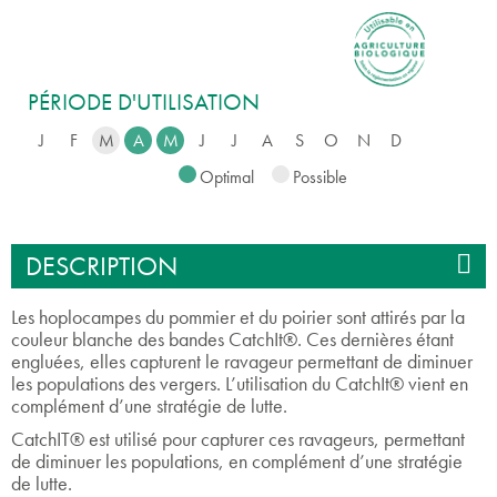
PÉRIODE D'UTILISATION
J
F
M
A
M
J
J
A
S
O
N
D
Optimal
Possible
DESCRIPTION
Les hoplocampes du pommier et du poirier sont attirés par la
couleur blanche des bandes CatchIt®. Ces dernières étant
engluées, elles capturent le ravageur permettant de diminuer
les populations des vergers. L’utilisation du CatchIt® vient en
complément d’une stratégie de lutte.
CatchIT® est utilisé pour capturer ces ravageurs, permettant
de diminuer les populations, en complément d’une stratégie
de lutte.